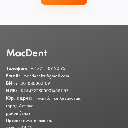
MacDent
Телефон:
+7 771 103 20 35
Email:
macdent.kz@gmail.com
БИН:
201040002109
ИИК:
KZ54722S000014381157
Юр. адрес:
Республика Казахстан,
город Астана,
район Есиль,
Проспект Мангилик Ел,
здание 55/8