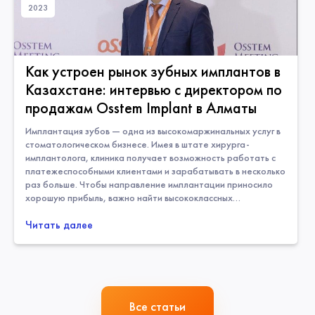
2023
Как устроен рынок зубных имплантов в
Казахстане: интервью с директором по
продажам Osstem Implant в Алматы
Имплантация зубов — одна из высокомаржинальных услуг в
стоматологическом бизнесе. Имея в штате хирурга-
имплантолога, клиника получает возможность работать с
платежеспособными клиентами и зарабатывать в несколько
раз больше. Чтобы направление имплантации приносило
хорошую прибыль, важно найти высококлассных
специалистов, закупить качественное оборудование и
Читать далее
заключить договор на поставку материалов с надежным
производителем. Мы заглянули в офис дочерней компании
Osstem Implant в Алматы и пообщ
Все статьи